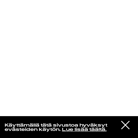
KIRJAUDU SISÄÄN
VIESTI
Laura Friman
Käyttämällä tätä sivustoa hyväksyt
STUDIOON
evästeiden käytön.
Lue lisää täältä.