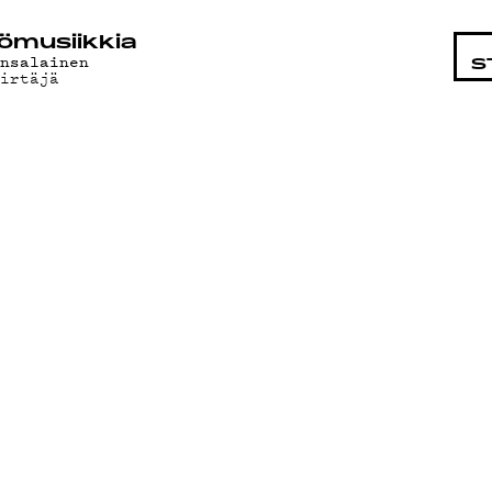
STA
ö­mu­siik­kia
ansalainen
S
irtäjä