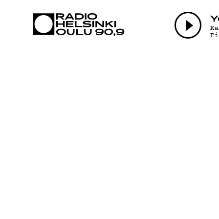
AJANKOHTAI
Y
K
Pi
OHJELMAT
TEKIJÄT
ON-DEMAND
PODCAST
MAINOSTA