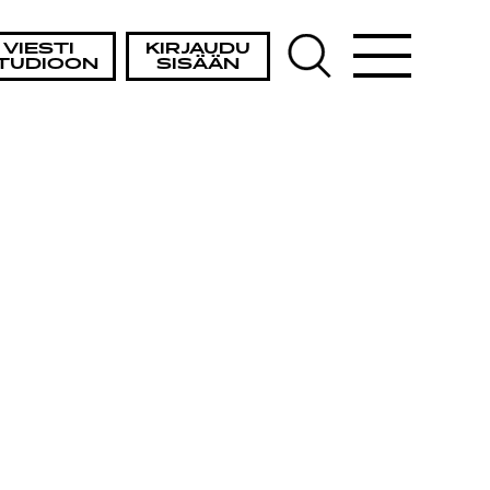
VIESTI
KIRJAUDU
TUDIOON
SISÄÄN