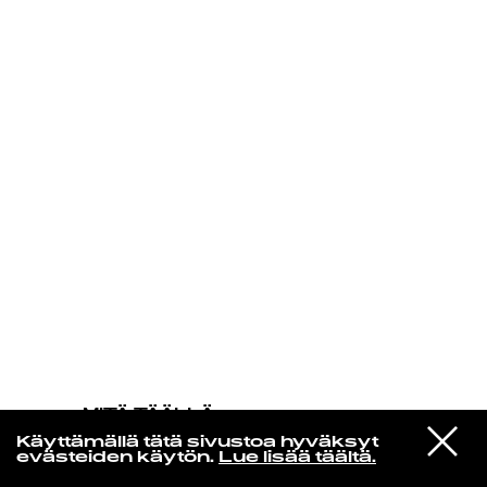
KIRJAUDU SISÄÄN
MITÄ TÄÄLLÄ
TAPAHTUU
VIESTI
Anna Calvi
Käyttämällä tätä sivustoa hyväksyt
STUDIOON
I'll Be Your Man
evästeiden käytön.
Lue lisää täältä.