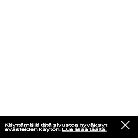
KIRJAUDU SISÄÄN
VIESTI
Yti­mes­sä
Käyttämällä tätä sivustoa hyväksyt
STUDIOON
evästeiden käytön.
Lue lisää täältä.