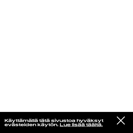
KIRJAUDU SISÄÄN
VIESTI
Kuusikielinen taivas
Käyttämällä tätä sivustoa hyväksyt
STUDIOON
evästeiden käytön.
Lue lisää täältä.