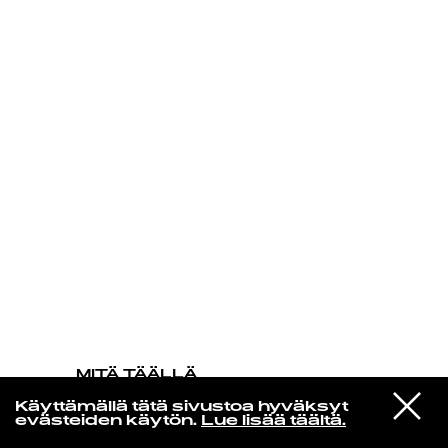
KIRJAUDU SISÄÄN
MITÄ TÄÄLLÄ
TAPAHTUU
VIESTI
Gil Scott-heron
Käyttämällä tätä sivustoa hyväksyt
STUDIOON
The Revolution Will Not Be
evästeiden käytön.
Lue lisää täältä.
Televised