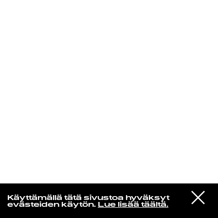
KIRJAUDU SISÄÄN
VIESTI
Norpan maailma
Käyttämällä tätä sivustoa hyväksyt
STUDIOON
evästeiden käytön.
Lue lisää täältä.