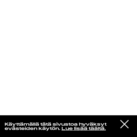
KIRJAUDU SISÄÄN
VIESTI
MUSAMUSA
Käyttämällä tätä sivustoa hyväksyt
STUDIOON
evästeiden käytön.
Lue lisää täältä.