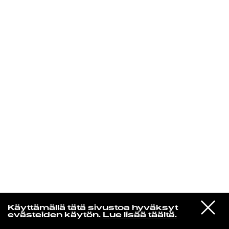
KIRJAUDU SISÄÄN
Niklas Aaltio
VIESTI
LCD Soundsystem
Käyttämällä tätä sivustoa hyväksyt
STUDIOON
Disco Infiltrator
evästeiden käytön.
Lue lisää täältä.