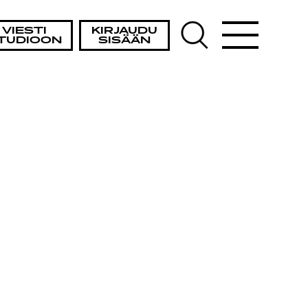
VIESTI
KIRJAUDU
TUDIOON
SISÄÄN