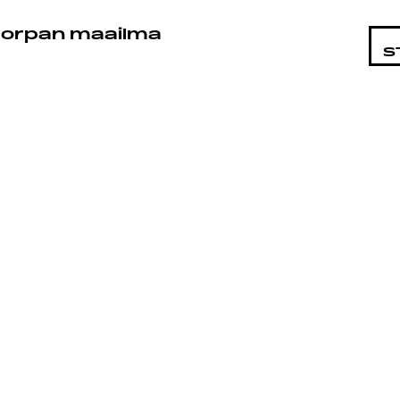
STA
orpan maailma
S