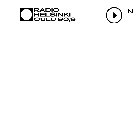
AJANKOHTAI
N
OHJELMAT
TEKIJÄT
ON-DEMAND
PODCAST
MAINOSTA