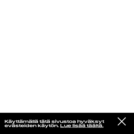
KIRJAUDU SISÄÄN
Radio Helsingin aamut
VIESTI
The Smiths
Käyttämällä tätä sivustoa hyväksyt
STUDIOON
Bigmouth Strikes Again
evästeiden käytön.
Lue lisää täältä.