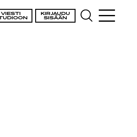
VIESTI
KIRJAUDU
TUDIOON
SISÄÄN