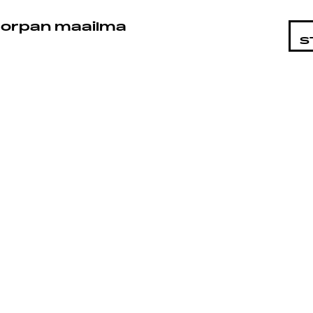
STA
orpan maailma
S