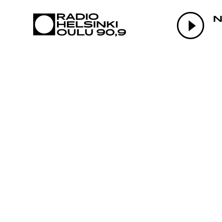
AJANKOHTAI
N
OHJELMAT
TEKIJÄT
ON-DEMAND
PODCAST
MAINOSTA