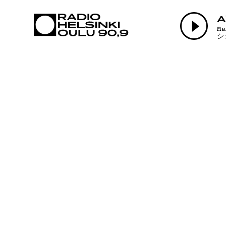
AJANKOHTAI
A
M
シ
OHJELMAT
TEKIJÄT
ON-DEMAND
PODCAST
MAINOSTA