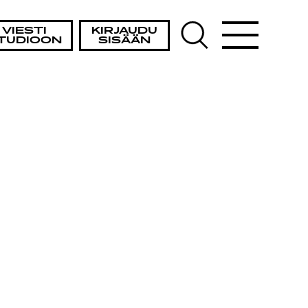
VIESTI
KIRJAUDU
TUDIOON
SISÄÄN