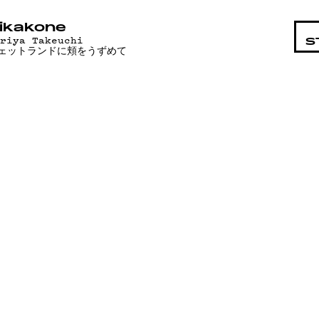
STA
ikakone
ariya Takeuchi
S
ェットランドに頬をうずめて