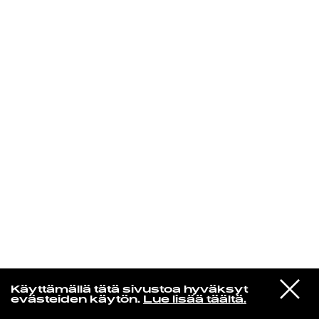
KIRJAUDU SISÄÄN
Yö­mu­siik­kia
VIESTI
Primal Scream
Käyttämällä tätä sivustoa hyväksyt
STUDIOON
Country Girl
evästeiden käytön.
Lue lisää täältä.