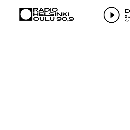
AJANKOHTAI
D
M
シ
OHJELMAT
TEKIJÄT
ON-DEMAND
PODCAST
MAINOSTA