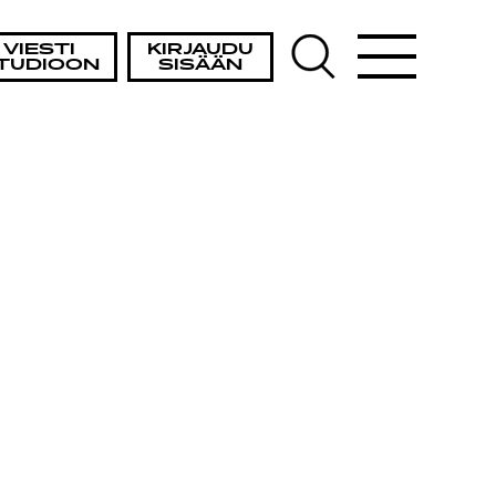
VIESTI
KIRJAUDU
TUDIOON
SISÄÄN