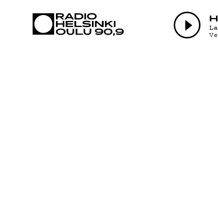
AJANKOHTAI
H
L
V
OHJELMAT
TEKIJÄT
ON-DEMAND
PODCAST
MAINOSTA