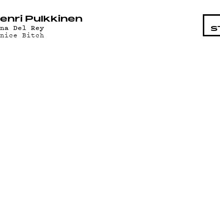
STA
enri Pulkkinen
ana Del Rey
S
enice Bitch