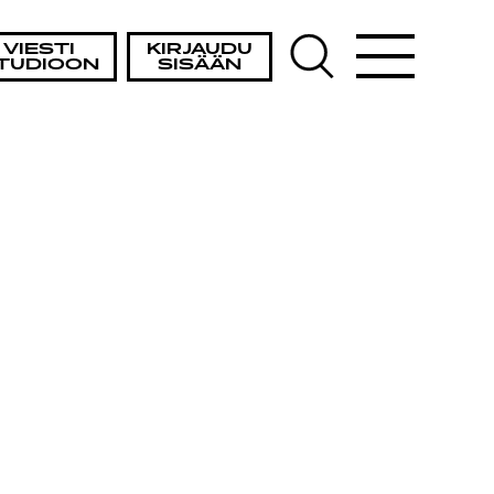
VIESTI
KIRJAUDU
TUDIOON
SISÄÄN