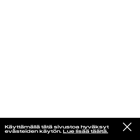
KIRJAUDU SISÄÄN
In un altro mondo
VIESTI
Attarazat Addahabia
Käyttämällä tätä sivustoa hyväksyt
STUDIOON
Unknown
evästeiden käytön.
Lue lisää täältä.