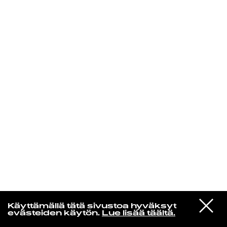
KIRJAUDU SISÄÄN
Yö­mu­siik­kia
VIESTI
James Yorkston & Friends
Käyttämällä tätä sivustoa hyväksyt
STUDIOON
A Moment Longer
evästeiden käytön.
Lue lisää täältä.