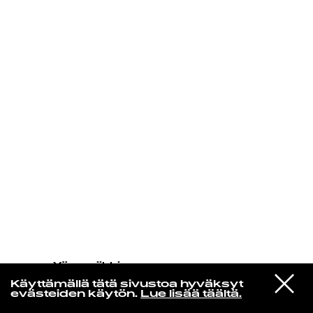
KIRJAUDU SISÄÄN
Yö­mu­siik­kia
M.A. Numminen
VIESTI
Kuutamoserenadi (feat. Rauno
Käyttämällä tätä sivustoa hyväksyt
STUDIOON
Lehtisen orkesteri) [Remastered]
evästeiden käytön.
Lue lisää täältä.