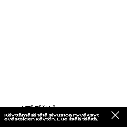
KIRJAUDU SISÄÄN
MITÄ TÄÄLLÄ
TAPAHTUU
VIESTI
Modest Mouse
Käyttämällä tätä sivustoa hyväksyt
STUDIOON
Back To The Middle
evästeiden käytön.
Lue lisää täältä.