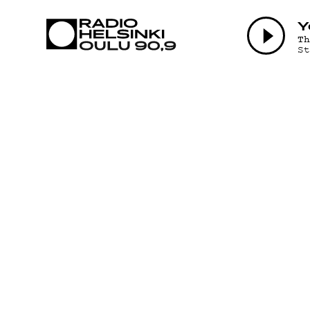
AJANKOHTAI
Y
T
S
OHJELMAT
TEKIJÄT
ON-DEMAND
PODCAST
MAINOSTA