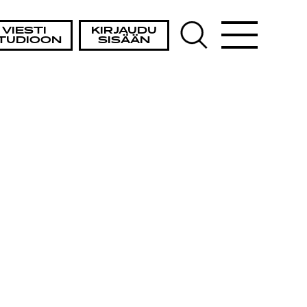
VIESTI
KIRJAUDU
TUDIOON
SISÄÄN