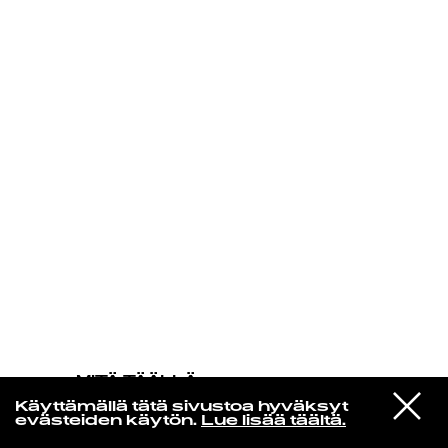
KIRJAUDU SISÄÄN
MITÄ TÄÄLLÄ
TAPAHTUU
VIESTI
Nick Drake
Käyttämällä tätä sivustoa hyväksyt
STUDIOON
Hazy Jane II
evästeiden käytön.
Lue lisää täältä.