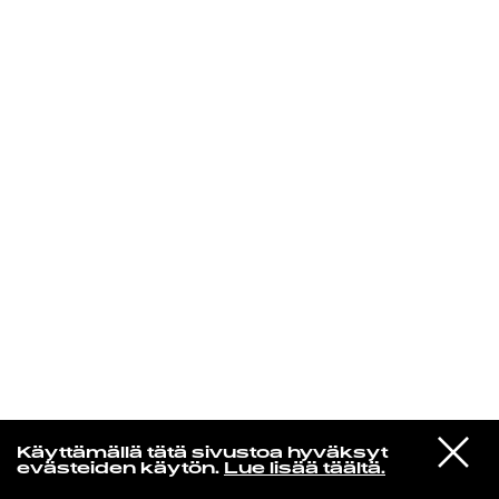
KIRJAUDU SISÄÄN
De Räp Radio Show
VIESTI
Mariya Takeuchi
Käyttämällä tätä sivustoa hyväksyt
STUDIOON
シェットランドに頬をうずめて
evästeiden käytön.
Lue lisää täältä.