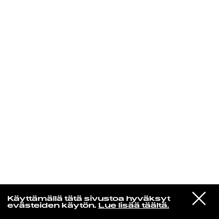
KIRJAUDU SISÄÄN
Yö­mu­siik­kia
VIESTI
Aldous Harding
Käyttämällä tätä sivustoa hyväksyt
STUDIOON
Coats
evästeiden käytön.
Lue lisää täältä.