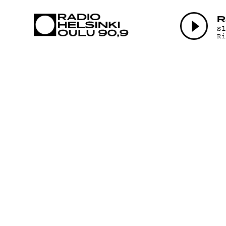
AJANKOHTAI
R
S
R
OHJELMAT
TEKIJÄT
ON-DEMAND
PODCAST
MAINOSTA