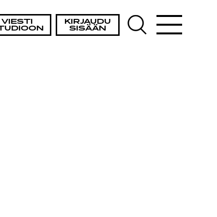
VIESTI
KIRJAUDU
TUDIOON
SISÄÄN