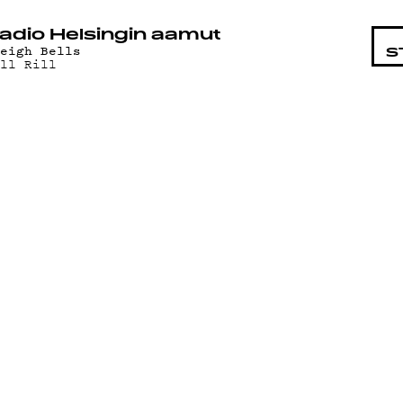
STA
adio Helsingin aamut
leigh Bells
S
ill Rill