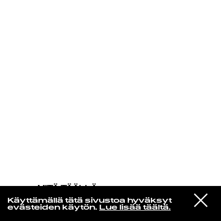
KIRJAUDU SISÄÄN
MITÄ TÄÄLLÄ
TAPAHTUU
VIESTI
The Replacements
Käyttämällä tätä sivustoa hyväksyt
STUDIOON
Swingin Party
evästeiden käytön.
Lue lisää täältä.