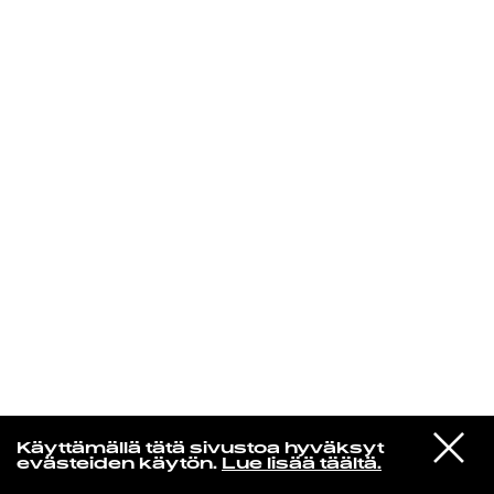
KIRJAUDU SISÄÄN
Radio Helsingin aamut
VIESTI
David Bowie
Käyttämällä tätä sivustoa hyväksyt
STUDIOON
Andy Warhol
evästeiden käytön.
Lue lisää täältä.