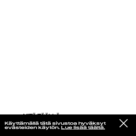
KIRJAUDU SISÄÄN
MITÄ TÄÄLLÄ
TAPAHTUU
VIESTI
Prince & The New Power Generation
Käyttämällä tätä sivustoa hyväksyt
STUDIOON
Thunder
evästeiden käytön.
Lue lisää täältä.