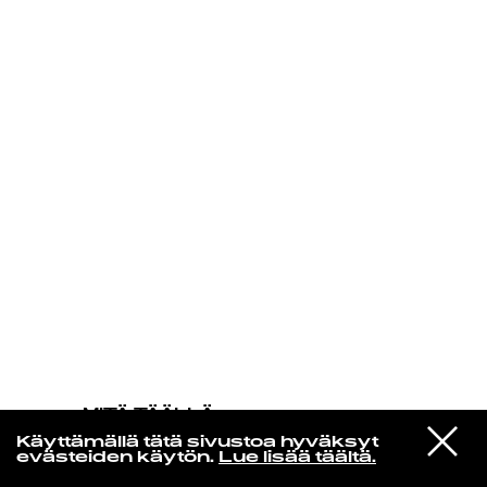
KIRJAUDU SISÄÄN
MITÄ TÄÄLLÄ
TAPAHTUU
VIESTI
Prince & The New Power Generation
Käyttämällä tätä sivustoa hyväksyt
STUDIOON
Insatiable
evästeiden käytön.
Lue lisää täältä.