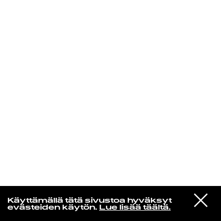
KIRJAUDU SISÄÄN
Yö­mu­siik­kia
VIESTI
Stevie Wonder
Käyttämällä tätä sivustoa hyväksyt
STUDIOON
Big Brother
evästeiden käytön.
Lue lisää täältä.