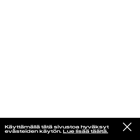
KIRJAUDU SISÄÄN
De Räp Radio Show
VIESTI
Mariya Takeuchi
Käyttämällä tätä sivustoa hyväksyt
STUDIOON
シェットランドに頬をうずめて
evästeiden käytön.
Lue lisää täältä.