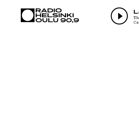
AJANKOHTAI
L
T
C
OHJELMAT
TEKIJÄT
ON-DEMAND
PODCAST
MAINOSTA