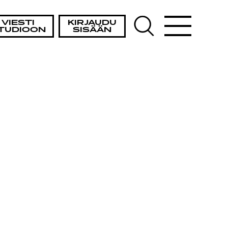
VIESTI
KIRJAUDU
TUDIOON
SISÄÄN