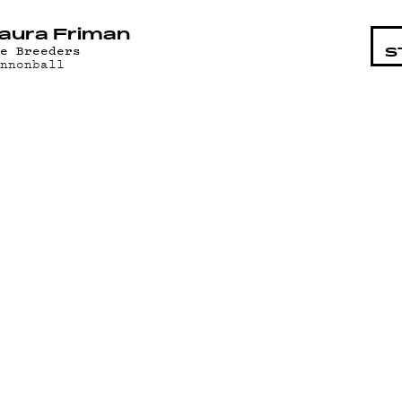
STA
aura Friman
he Breeders
S
annonball