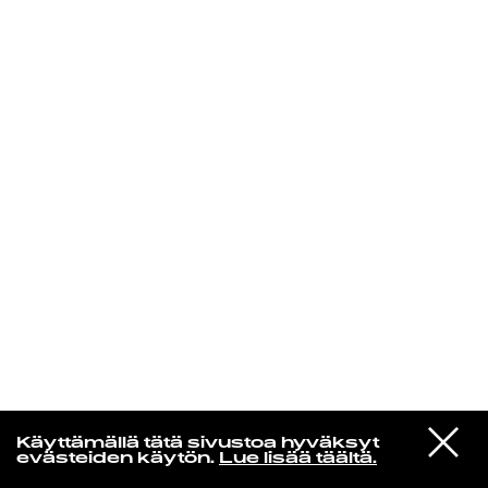
KIRJAUDU SISÄÄN
Radio Helsingin aamut
VIESTI
Swapmeet
Käyttämällä tätä sivustoa hyväksyt
STUDIOON
Mount Zero
evästeiden käytön.
Lue lisää täältä.