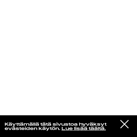
KIRJAUDU SISÄÄN
Yö­mu­siik­kia
VIESTI
Massive Attack
Käyttämällä tätä sivustoa hyväksyt
STUDIOON
Man Next Door
evästeiden käytön.
Lue lisää täältä.