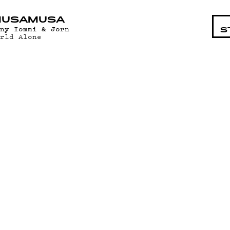
STA
MUSAMUSA
ony Iommi & Jorn
S
orld Alone