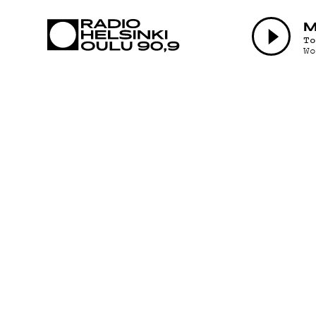
AJANKOHTAI
T
W
OHJELMAT
TEKIJÄT
ON-DEMAND
PODCAST
MAINOSTA