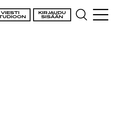
VIESTI
KIRJAUDU
TUDIOON
SISÄÄN