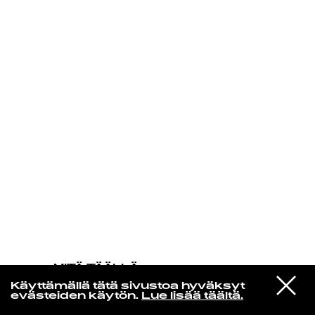
KIRJAUDU SISÄÄN
MITÄ TÄÄLLÄ
TAPAHTUU
VIESTI
This Is Lorelei
Käyttämällä tätä sivustoa hyväksyt
STUDIOON
My Friend 2
evästeiden käytön.
Lue lisää täältä.