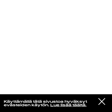
KIRJAUDU SISÄÄN
De Räp Radio Show
VIESTI
Mariya Takeuchi
Käyttämällä tätä sivustoa hyväksyt
STUDIOON
シェットランドに頬をうずめて
evästeiden käytön.
Lue lisää täältä.