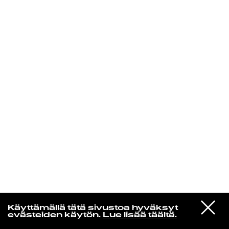
KIRJAUDU SISÄÄN
Edu Kehäkettunen
VIESTI
Glen Hansard
Käyttämällä tätä sivustoa hyväksyt
STUDIOON
Leave a Light
evästeiden käytön.
Lue lisää täältä.