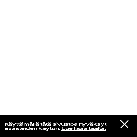
KIRJAUDU SISÄÄN
Yö­mu­siik­kia
VIESTI
Wet Leg
Käyttämällä tätä sivustoa hyväksyt
STUDIOON
Chaise Longue
evästeiden käytön.
Lue lisää täältä.