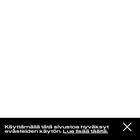
KIRJAUDU SISÄÄN
VIESTI
Yti­mes­sä
Käyttämällä tätä sivustoa hyväksyt
STUDIOON
evästeiden käytön.
Lue lisää täältä.