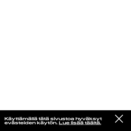
KIRJAUDU SISÄÄN
VIESTI
Norpan maailma
Käyttämällä tätä sivustoa hyväksyt
STUDIOON
evästeiden käytön.
Lue lisää täältä.