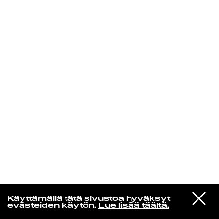
KIRJAUDU SISÄÄN
VIESTI
Niklas Aaltio
Käyttämällä tätä sivustoa hyväksyt
STUDIOON
evästeiden käytön.
Lue lisää täältä.