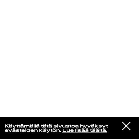
KIRJAUDU SISÄÄN
Yö­mu­siik­kia
VIESTI
Everything But the Girl
Käyttämällä tätä sivustoa hyväksyt
STUDIOON
Interior Space
evästeiden käytön.
Lue lisää täältä.