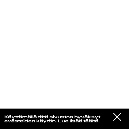
KIRJAUDU SISÄÄN
VIESTI
Jotain lainattua
Käyttämällä tätä sivustoa hyväksyt
STUDIOON
evästeiden käytön.
Lue lisää täältä.