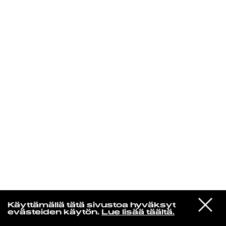
KIRJAUDU SISÄÄN
Yö­mu­siik­kia
VIESTI
Litku Klemetti
Käyttämällä tätä sivustoa hyväksyt
STUDIOON
Seis nimeen rakkauden
evästeiden käytön.
Lue lisää täältä.