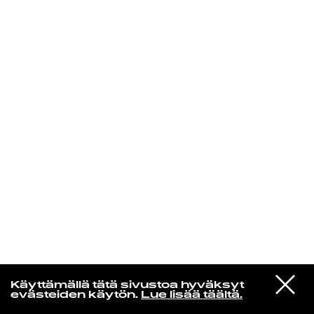
KIRJAUDU SISÄÄN
Yö­mu­siik­kia
VIESTI
Isaac Hayes
Käyttämällä tätä sivustoa hyväksyt
STUDIOON
Soulsville
evästeiden käytön.
Lue lisää täältä.