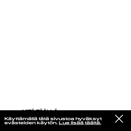
KIRJAUDU SISÄÄN
MITÄ TÄÄLLÄ
TAPAHTUU
VIESTI
Shins, The
Käyttämällä tätä sivustoa hyväksyt
STUDIOON
Australia
evästeiden käytön.
Lue lisää täältä.