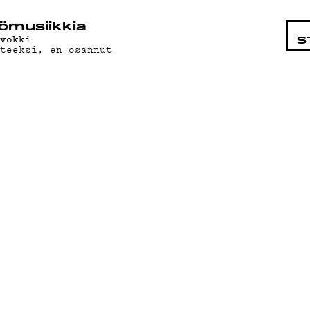
STA
ö­mu­siik­kia
rvokki
S
nteeksi, en osannut