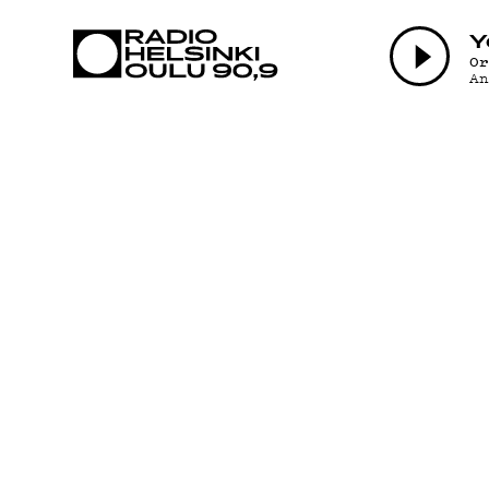
AJANKOHTAI
Y
O
A
OHJELMAT
TEKIJÄT
ON-DEMAND
PODCAST
MAINOSTA