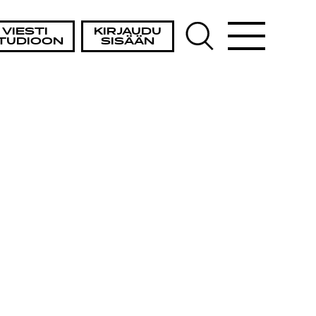
VIESTI
KIRJAUDU
TUDIOON
SISÄÄN