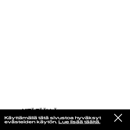
KIRJAUDU SISÄÄN
MITÄ TÄÄLLÄ
TAPAHTUU
VIESTI
Florence Adooni
Käyttämällä tätä sivustoa hyväksyt
STUDIOON
Mam Pe'ela Su'ure
evästeiden käytön.
Lue lisää täältä.