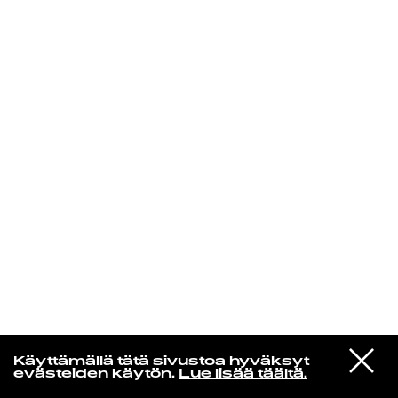
KIRJAUDU SISÄÄN
VIESTI
Norpan maailma
Käyttämällä tätä sivustoa hyväksyt
STUDIOON
evästeiden käytön.
Lue lisää täältä.